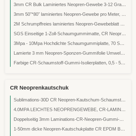
3mm CR Bulk Laminiertes Neopren-Gewebe 3-12 Grad Steifigkeit
3mm 50"*80" laminiertes Neopren-Gewebe pro Meter, einseitig ungiftig
2M Schrumpffreies laminiertes Neopren-Gewebeblatt hohe Dichte
SGS Einseitige 1-Zoll-Schaumgummimatte, CR Neopren Polychloropren
3Mpa - 10Mpa Hochdichte Schaumgummiplatte, 70 Shore A Tauchsport-Schaumstoffgewebe
Lamierte 3 mm Neopren-Sponzen-Gummifolie Umweltschonend
Farbige CR-Schaumstoff-Gummi-Isolierplatten, 0,5 - 50 mm Schaumstoff-Gummi-Rolle
CR Neoprenkautschuk
Sublimations-30D CR Neopren-Kautschum-Schaumstoffrolle für Bekleidung und Bademode
4.0MPA LEICHTES NEOPRENGEWEBE, CR-LAMINIERTES MULTIFUNKTIONS-NEOPRENKAUTSCHUKBLATT GEEIGNET FÜR HOCHELASTISCHE WASSERSKI-NEOPRENANZÜGE
Doppelseitig 3mm Laminations-CR-Neopren-Gummi-Blatt für Trockenanzug, Tauchsport-Set
1-50mm dicke Neopren-Kautschukplatte CR EPDM Butyl Natur