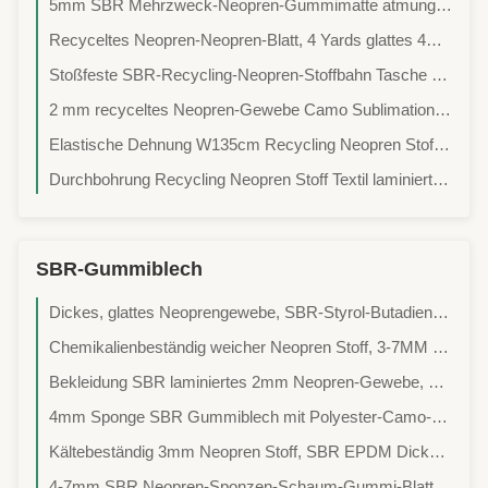
5mm SBR Mehrzweck-Neopren-Gummimatte atmungsaktiv elastisch
Recyceltes Neopren-Neopren-Blatt, 4 Yards glattes 4mm Neopren-Gewebe
Stoßfeste SBR-Recycling-Neopren-Stoffbahn Tasche Nicht Rutschend
2 mm recyceltes Neopren-Gewebe Camo Sublimation Druckklebstoff
Elastische Dehnung W135cm Recycling Neopren Stoffblatt für Handschuhe
Durchbohrung Recycling Neopren Stoff Textil laminiert Tauchanzug Verwendung
SBR-Gummiblech
Dickes, glattes Neoprengewebe, SBR-Styrol-Butadien-Gummi
Chemikalienbeständig weicher Neopren Stoff, 3-7MM SBR Neopren Schwamm
Bekleidung SBR laminiertes 2mm Neopren-Gewebe, Polyester Jersey dünnes Neopren-Gewebe
4mm Sponge SBR Gummiblech mit Polyester-Camo-Doppelseite
Kältebeständig 3mm Neopren Stoff, SBR EPDM Dicke Scuba Stoff
4-7mm SBR Neopren-Sponzen-Schaum-Gummi-Blatt-Rolle Unbro Ken Loop