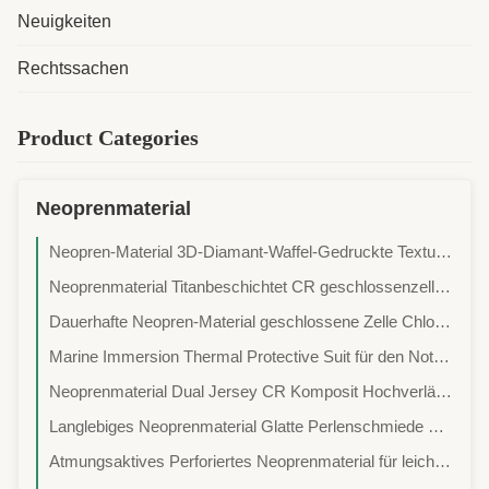
Neuigkeiten
Rechtssachen
Product Categories
Neoprenmaterial
Neopren-Material 3D-Diamant-Waffel-Gedruckte Textur für eine verbesserte Traktion und lang anhaltende Verschleißbeständigkeit
Neoprenmaterial Titanbeschichtet CR geschlossenzelliger Schaumstoff Überlegene Dehnbarkeit Haltbarkeit Thermische Isolationseigenschaften
Dauerhafte Neopren-Material geschlossene Zelle Chloropren Schaum Stretch Nylon Spandex Jersey für Wassersport Kleidung
Marine Immersion Thermal Protective Suit für den Notfallgebrauch an Bord
Neoprenmaterial Dual Jersey CR Komposit Hochverlängerung Schnelle Wiederherstellung für komfortable langlebige Wassersportbekleidung
Langlebiges Neoprenmaterial Glatte Perlenschmiede mit hervorragender Auftriebsfähigkeit Ausdehnung Niedrigkompressionsset für Wetsuits
Atmungsaktives Perforiertes Neoprenmaterial für leichte Sportbekleidung, Neoprenanzüge und Schutzpolster mit überlegener Elastizität