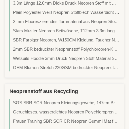
3.3m Länge 12,0mm Dicke Druck Neopren Stoff mit Muster für Kleidungsstücke
Plain Polyester Weiß Neopren Stoffblech Wasserdicht 135*330cm Größe
2 mm Fluoreszierendes Tarnmaterial aus Neopren Stoff 51'*130' Größe
Stars Muster Neopren Bettwäsche, T12mm 3,3m lange Farbige Neopren Wäsche
SBR Farbiger Neopren, W150CM Kleidung, Taucher Neopren Stoff
2mm SBR bedruckter Neoprenstoff Polychloropren-Kautschuk
Wetsuits Hoodie 3mm Druck Neopren Stoff Material Spearfischen Verwendung
OEM Blumen-Stretch 220GSM bedruckter Neoprenstoff gestrickt
Neoprenstoff aus Recycling
SGS SBR SCR Neopren Kleidungsgewebe, 147cm Breite Neopren Schaumstoff
Geruchloses, wasserdichtes Neopren Polychloropren, 2 mm Neopren Kleidstoff.
Frauen Training SBR SCR CR Neopren Gummi Mat für Bauch Trimmer Gürtel