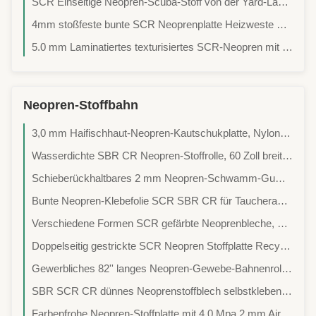
SCR Einseitige Neopren-Scuba-Stoff von der Yard-Lamination Wasserdicht
4mm stoßfeste bunte SCR Neoprenplatte Heizweste Verwendung
5.0 mm Laminatiertes texturisiertes SCR-Neopren mit geklebtem oder blindem Nähen
Neopren-Stoffbahn
3,0 mm Haifischhaut-Neopren-Kautschukplatte, Nylon-Lycra-laminierter Neoprenstoff
Wasserdichte SBR CR Neopren-Stoffrolle, 60 Zoll breite hitzebeständige Gummiplatte
Schieberückhaltbares 2 mm Neopren-Schwamm-Gummiblatt 5 - 10 Rollen
Bunte Neopren-Klebefolie SCR SBR CR für Taucheranzüge, rutschfest
Verschiedene Formen SCR gefärbte Neoprenbleche, 1mm Ultrafeine Gummibleche
Doppelseitig gestrickte SCR Neopren Stoffplatte Recycling 130mm*330mm Größe
Gewerbliches 82'' langes Neopren-Gewebe-Bahnenrolle 1mm-15mm Dicke
SBR SCR CR dünnes Neoprenstoffblech selbstklebend wasserdicht
Farbenfrohe Neopren-Stoffplatte mit 4,0 Mpa 2 mm Airprene-Stoff