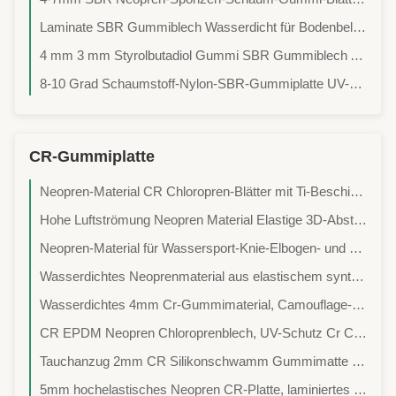
Laminate SBR Gummiblech Wasserdicht für Bodenbelag Mesh Hautoberfläche
4 mm 3 mm Styrolbutadiol Gummi SBR Gummiblech Abrasionsbeständigkeit
8-10 Grad Schaumstoff-Nylon-SBR-Gummiplatte UV-beständig für Pferde
CR-Gummiplatte
Neopren-Material CR Chloropren-Blätter mit Ti-Beschichtung Glatte Haut für starke Titanabhängigkeit in Badebekleidung und Wasserschienen
Hohe Luftströmung Neopren Material Elastige 3D-Abstandsvergrößerung Mesh Konstruktion für Haustiere Gurtsacken Rucksäcke Atmung Sportpolster
Neopren-Material für Wassersport-Knie-Elbogen- und Sitzplatten mit langlebigem Griff und Wärmedämmung
Wasserdichtes Neoprenmaterial aus elastischem synthetischem Gummi zur Herstellung von Dichtungen, Dichtungen und Schutzdeckeln
Wasserdichtes 4mm Cr-Gummimaterial, Camouflage-Neopren-beschichtetes Nylon
CR EPDM Neopren Chloroprenblech, UV-Schutz Cr Chloroprenkautschuk
Tauchanzug 2mm CR Silikonschwamm Gummimatte laminiert mit Lycra Stoff
5mm hochelastisches Neopren CR-Platte, laminiertes Neopren-Schaumgummi