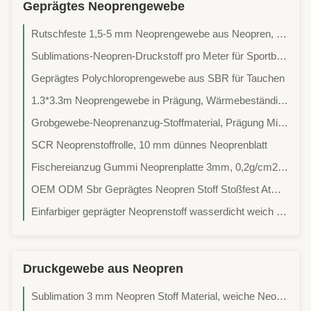
Geprägtes Neoprengewebe
Rutschfeste 1,5-5 mm Neoprengewebe aus Neopren, Naylonbeschichtet, elastisch, kundenspezifisches Muster, stilvolle Yoga-Bettkissen, Gürtel
Sublimations-Neopren-Druckstoff pro Meter für Sportbekleidung
Geprägtes Polychloroprengewebe aus SBR für Tauchen
1.3*3.3m Neoprengewebe in Prägung, Wärmebeständig, recycelt, umweltfreundlich, elastisch, wasserdicht, stoßfest
Grobgewebe-Neoprenanzug-Stoffmaterial, Prägung Mikro-Rillen Kleidung Neoprenstoff
SCR Neoprenstoffrolle, 10 mm dünnes Neoprenblatt
Fischereianzug Gummi Neoprenplatte 3mm, 0,2g/cm2 Glattleder Neoprenstoff
OEM ODM Sbr Geprägtes Neopren Stoff Stoßfest Atmungsaktiv
Einfarbiger geprägter Neoprenstoff wasserdicht weich Sublimation
Druckgewebe aus Neopren
Sublimation 3 mm Neopren Stoff Material, weiche Neopren Wetsuit Material