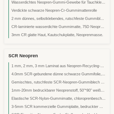
Wasserdichtes Neopren-Gummi-Gewebe für Tauchkleid Bikini
Verdickte schwarze Neopren-Cr-Gummimattenrolle
2 mm dünnes, selbstklebendes, rutschfeste Gummiblech, 3,3 m lang für Socken
CR-laminierte wasserdichte Gummimatte, 75D Neopren-Gummimaterial
3mm CR glatte Haut, Kautschukplatte, Neoprenmasse.
SCR Neopren
1 mm, 2 mm, 3 mm Laminat aus Neopren-Recycling-Gewebe
4.0mm SCR-gebundene dünne schwarze Gummifolie, gestricktes Jersey Polyester Neoprengewebe
Gemischtes, rutschfeste SCR-Neopren-Gummiblech mit 50 Zoll Breite, atmungsaktiv
1mm-20mm bedruckbarer Neoprenstoff, 50"*80" weißer Neoprenstoff
Elastische SCR-Nylon-Gummimatte, chloroprenbeschichtetes Neopren-Gewebe
3-5mm SCR kommerzielle Gummiplatte, bedruckter Neoprenschaumstoff