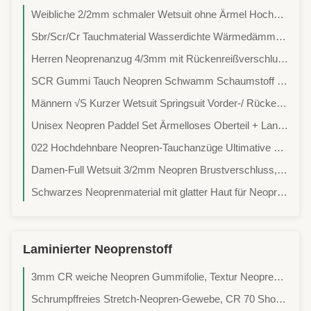
Weibliche 2/2mm schmaler Wetsuit ohne Ärmel Hochhals Rückenziegel Surfen, SUP, Schwimmen im offenen Wasser, Tri Warm-Up
Sbr/Scr/Cr Tauchmaterial Wasserdichte Wärmedämmstoff Stoffe Sportgeräte Materialien Schutzausrüstung Stoffe Surfanzug Stoffe Pferdegeschirr Gürtel Shapewear Stoffe
Herren Neoprenanzug 4/3mm mit Rückenreißverschluss und Brust-Glatthaut-Panel, Thermo-Surf-/Tauchanzug für Surfen, Freiwasserschwimmen, SUP, Windsurfen
SCR Gummi Tauch Neopren Schwamm Schaumstoff Weich Blau 3mm Neopren Stoff
Männern √S Kurzer Wetsuit Springsuit Vorder-/ Rückenziegel Surfanzug Neopren Einstück für das Surfen Schnorcheln SUP
Unisex Neopren Paddel Set Ärmelloses Oberteil + Lange John Hose Verstärkte Knie Kajak SUP Drachenboot Rudern
022 Hochdehnbare Neopren-Tauchanzüge Ultimative Flexibilität Komfort Unterwasser
Damen-Full Wetsuit 3/2mm Neopren Brustverschluss, Flex Panels, Verstärkte Knie, Knöchelverschlüsse. Surfen, Tauchen, Schnorcheln, SUP
Schwarzes Neoprenmaterial mit glatter Haut für Neoprenanzüge, Dicke 1mm-50mm
Laminierter Neoprenstoff
3mm CR weiche Neopren Gummifolie, Textur Neoprenfolie
Schrumpffreies Stretch-Neopren-Gewebe, CR 70 Shore A Silikon-Schaumstoff