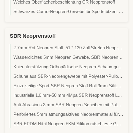
Weiches Oberflächenbeschichtung CR Neoprenstoff
Schwarzes Camo-Neopren-Gewebe für Sportstützen, 3 mm dick
SBR Neoprenstoff
2-7mm Rot Neopren Stoff, 51 * 130 Zoll Stretch Neopren Stoff
Wasserdichtes 5mm Neopren Gewebe, SBR Neopren Nylon Gewebe Lamiert erschwinglich, einfach, kostengünstig,
Knieunterstützung Orthopädische Neopren-Schaumgummi-Recycling-Klebstoff abnutzungsbeständig, antibakteriell, wasserdicht
Schuhe aus SBR-Neoprengewebe mit Polyester-Pullover, druckbar, geeignet für Mauspads, Becherdecken
Einzelseitige Sport-SBR Neopren Stoff Roll 3mm Silikon-Schwamm Gummi Verwendung für Maus Pad Yoga Pad
Industrielle 1,0 mm-50 mm 4Mpa SBR Neoprenstoff Leichtgewicht
Anti-Abrasions 3 mm SBR Neopren-Scheiben mit Polyester
Perforiertes 5mm atmungsaktives Neoprenmaterial für Sportschützer
SBR EPDM Nitril Neopren FKM Silikon rutschfeste Gummimatte Bodenbelag