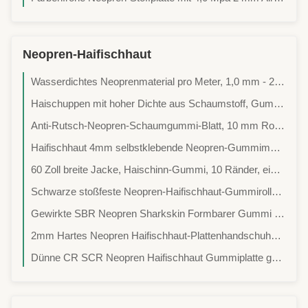
Neopren-Haifischhaut
Wasserdichtes Neoprenmaterial pro Meter, 1,0 mm - 25,0 mm selbstklebende Neoprenplatte
Haischuppen mit hoher Dichte aus Schaumstoff, Gummi-Blatt-Roll Breite 130cm 140cm 145cm
Anti-Rutsch-Neopren-Schaumgummi-Blatt, 10 mm Rot Neopren-Blatt
Haifischhaut 4mm selbstklebende Neopren-Gummimatte mit individuellem Prägemuster
60 Zoll breite Jacke, Haischinn-Gummi, 10 Ränder, eine verstärkte Gummifolie.
Schwarze stoßfeste Neopren-Haifischhaut-Gummirolle 1,5 mm - 40 mm Dicke
Gewirkte SBR Neopren Sharkskin Formbarer Gummi für Bekleidung Handschuhe
2mm Hartes Neopren Haifischhaut-Plattenhandschuhe, REACH-konform
Dünne CR SCR Neopren Haifischhaut Gummiplatte geprägt für Neoprenanzug