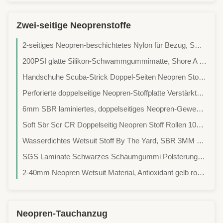
Zwei-seitige Neoprenstoffe
2-seitiges Neopren-beschichtetes Nylon für Bezug, SBR 4mm Neopren-Gewebe, elastisches Gewebe, geeignet für Sportartikel, Schutzkleidung, wasserdichtes Gewebe
200PSI glatte Silikon-Schwammgummimatte, Shore A Neoprenmatte für Neoprenanzüge
Handschuhe Scuba-Strick Doppel-Seiten Neopren Stoff 2-3 Lagen, Multifunktionsstoff, Kundenspezifische Verarbeitung, Leichtes Neopren, Atmungsaktives Neopren
Perforierte doppelseitige Neopren-Stoffplatte Verstärkte Trockenanzug Verwendung
6mm SBR laminiertes, doppelseitiges Neopren-Gewebeblatt, leicht, leichtes Neopren, atmungsaktives Neopren, kundenspezifische Porengröße
Soft Sbr Scr CR Doppelseitig Neopren Stoff Rollen 100% wasserdichtes Polychloropren,perforiertes Stoff, poröses Stoff, atmungsaktive Stoff, Mesh
Wasserdichtes Wetsuit Stoff By The Yard, SBR 3MM Polychloropren Stoff, Quelle Fabrik Produkton, Rabatt Neopren, kostengünstiges Material, Mehrzweckmaterial
SGS Laminate Schwarzes Schaumgummi Polsterung Silikonschwammblech 1mm-20mm Dicke,Surfanzug, Tauchanzug, Tauchanzug Stoff, Auskleidung, hohe Elastizität, wasserdicht und Wärmeschutz
2-40mm Neopren Wetsuit Material, Antioxidant gelb rosa Neopren Stoff, angepasste Stoffe nach Pantone Farben, hohe Farbfestigkeit Stoffe,
Neopren-Tauchanzug