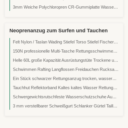
3mm Weiche Polychloropren CR-Gummiplatte Wasserdicht Flexibel für Stoff
Neoprenanzug zum Surfen und Tauchen
Felt Nylon / Taslan Wading Stiefel Torso Stiefel Fischer Stiefel Vulkanierte Sohle Leicht Komfortabel Wasserdicht für Flüsse
150N professionelle Multi-Tasche Rettungsschwimmer mit hohem Schwimmvermögen PFD Wasserrettungsschwimmer für extreme Wassersportarten
Helle 60L große Kapazität Ausrüstungstüte Trockene und nasse Trennung Multifunktionsriemen Wasserdicht für Tauchausrüstung Flossen Fischerei-Ausrüstung Lagerung
Schwimmen Rafting Langflossen Freidauchen Rucksack Großkapazität Wasserdicht Multifunktionsgurt
Ein Stück schwarzer Rettungsanzug trocken, wasserdicht.
Tauchhut Reflektorband Kaltes kaltes Wasser Rettungsanzüge Profi Tauchen Tiefen Tauchen OEM / ODM angepasst
Schwergewichtsrutschfeste Wasserschutzschuhe Außenwasserdichte Sicherheitsschuhe Wasserrettungsschuhe
3 mm verstellbarer Schweißgurt Schlanker Gürtel Taille Trainer für Männer Frauen