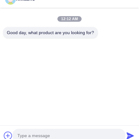
Kontaktieren Sie uns
Kategorien
12:12 AM
Neoprenmaterial
Good day, what product are you looking for?
SBR Neoprenstoff
Zwei-seitige Neoprenstoffe
Neopren-Tauchanzug
Laminierter Neoprenstoff
Kontaktieren Sie uns
Telefone: 0086-769-82876019-82876019
E-Mail:
shen@hxyd.net.cn
Hinzufügen: Zimmer 103,15 Caohu Street, Hanxishui Village,
Chashan Town, Dongguan City, Provinz Guangdong, China.
Copyright © 2021-2026 Dongguan Huixinfa Sports Goods Co., Ltd. Alle
Rechte vorbehalten. |
Sitemap