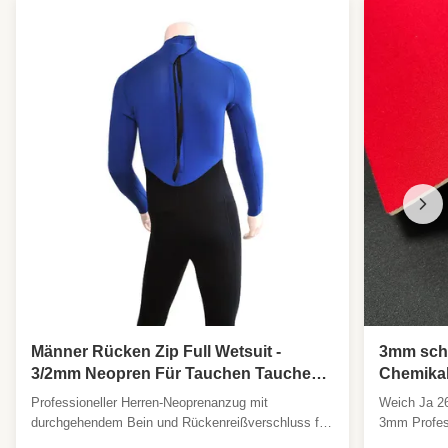
Männer Rücken Zip Full Wetsuit -
3mm schw
3/2mm Neopren Für Tauchen Tauchen
Chemikal
Wassersport Wärmeschutz Flexibilität
Schaum
Professioneller Herren-Neoprenanzug mit
Weich Ja 26
OEM
durchgehendem Bein und Rückenreißverschluss für
3mm Profess
ultimative Leistung Willkommen bei unserem
Produktspez