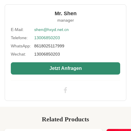
Material:
SBR+Gewebe
Mr. Shen
Thickness:
3mm
manager
Hardness:
10 bis 13°
E-Mail:
shen@hxyd.net.cn
Telefone:
13006850203
Feature:
Elastisch, wasserdicht, weich usw.
WhatsApp:
8618025117999
Process:
laminiert
Wechat:
13006850203
Application:
Rutschfeste, Heizweste, Gürtel,
Ofenhandschuh, Tasche, Teppichmatten
Jetzt Anfragen
Color:
Schwarz, Rot, Blau usw., akzeptieren Sie
benutzerdefinierte Farben
High Light:
Neopren und Polychloropren ohne Geruch
,
2 mm Neopren Polychloropren
,
Stoff aus Neopren
Related Products