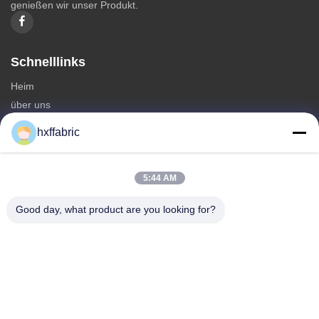
genießen wir unser Produkt.
Schnelllinks
Heim
über uns
produits
hxffabric
Kontaktieren Sie uns
Kategorien
5:44 AM
Neoprenmaterial
Good day, what product are you looking for?
SBR Neoprenstoff
Zwei-seitige Neoprenstoffe
Neopren-Tauchanzug
Laminierter Neoprenstoff
Kontaktieren Sie uns