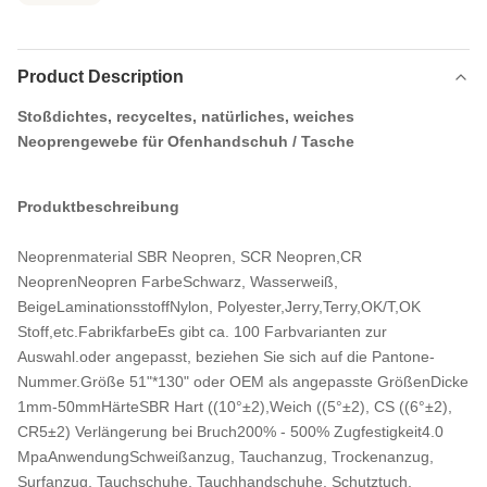
Product Description
Stoßdichtes, recyceltes, natürliches, weiches
Neoprengewebe für Ofenhandschuh / Tasche
Produktbeschreibung
Neoprenmaterial SBR Neopren, SCR Neopren,CR
NeoprenNeopren FarbeSchwarz, Wasserweiß,
BeigeLaminationsstoffNylon, Polyester,Jerry,Terry,OK/T,OK
Stoff,etc.FabrikfarbeEs gibt ca. 100 Farbvarianten zur
Auswahl.oder angepasst, beziehen Sie sich auf die Pantone-
Nummer.Größe 51"*130" oder OEM als angepasste GrößenDicke
1mm-50mmHärteSBR Hart ((10°±2),Weich ((5°±2), CS ((6°±2),
CR5±2) Verlängerung bei Bruch200% - 500% Zugfestigkeit4.0
MpaAnwendungSchweißanzug, Tauchanzug, Trockenanzug,
Surfanzug, Tauchschuhe, Tauchhandschuhe, Schutztuch,