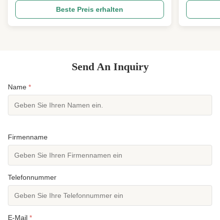
Flaggschiff Herren-Neoprenanzug, entwickelt für
Schwarz, we
Beste Preis erhalten
ernsthafte Wassersportler und Profis. Dieser
Schwarz Här
Ganzkörperanzug verfügt über ein
Anderer Na
benutzerfreundliches Design mit Rückenrei...
Chemikalien
Send An Inquiry
Name
*
Firmenname
Telefonnummer
E-Mail
*