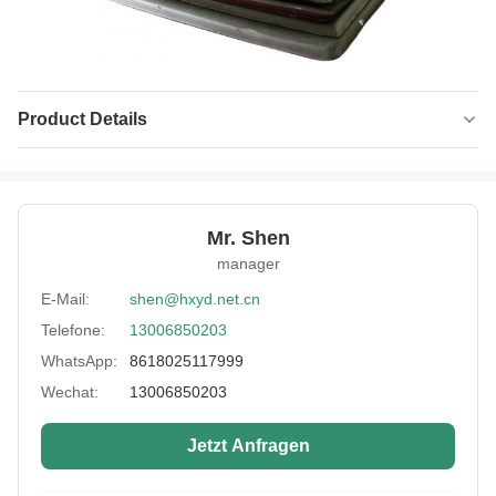
Product Details
Name:
Störungsbesuch-Neopren-Gewebe
Neoprene Color:
Schwarz, weiß
Mr. Shen
Thickness:
individuell angepasst
manager
Feature:
Wasserdicht, schockdicht, warm halten.
E-Mail:
shen@hxyd.net.cn
Telefone:
13006850203
Process:
laminiert
WhatsApp:
8618025117999
Usage:
Heizweste, Gürtel, Ofenhandschuh, Tasche
Wechat:
13006850203
Hardness:
10 bis 13°
Jetzt Anfragen
Size:
individuell angepasst
High Light:
Chloropren-Nylon-Gummimatte
,