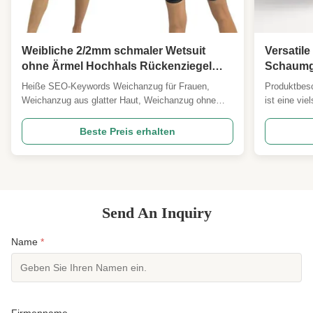
Weibliche 2/2mm schmaler Wetsuit
Versatil
ohne Ärmel Hochhals Rückenziegel
Schaumgu
Surfen, SUP, Schwimmen im offenen
Heiße SEO-Keywords Weichanzug für Frauen,
Produktbesc
Wasser, Tri Warm-Up
Weichanzug aus glatter Haut, Weichanzug ohne
ist eine vie
Ärmel, Weichanzug mit hohem Hals, 2mm Neopren,
verschieden
Weichanzug mit Ruckverschluss, Triathlon-Warm-
eleganten u
Beste Preis erhalten
up-Anzug, Weichanzug aus offenem Wasser,
es für eine
Weichanzug aus SUP, Surf-Springanzug,Windfestes
geeignet ma
Neoprenanzug ProduktübersichtEi...
hochwertige
Send An Inquiry
Name
*
Firmenname