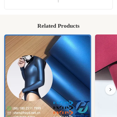
Bademoden CR Neopren-Kautschum
,
30D Neopren-Schaumstoffrolle
Related Products