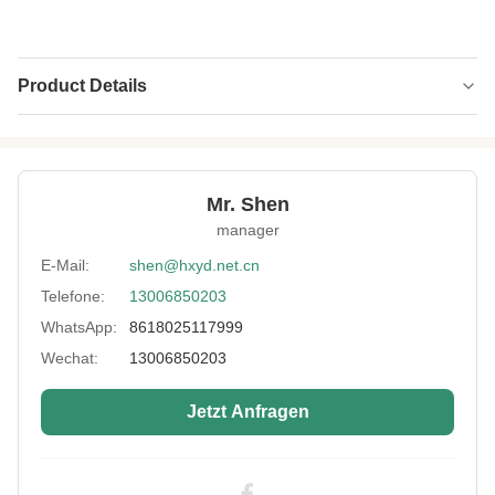
Product Details
Product Name:
Neoprengewebe
Printing:
Sublimation
Mr. Shen
Feature:
Doppelgesicht, Stretch, gebunden
manager
Neoprene Color:
Schwarz, beige, angepasst
E-Mail:
shen@hxyd.net.cn
Telefone:
13006850203
Pattern:
Prägungen, Lochbohrungen, Drucken.
WhatsApp:
8618025117999
Logo:
Individuelles Logo
Wechat:
13006850203
Sample:
Verfügbar
Jetzt Anfragen
Application:
Taschen, Geldbörsen & Totes, Outdoor,
Badebeküro
High Light:
Sublimation CR Neoprenkautschuk
,