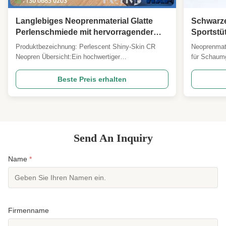
Langlebiges Neoprenmaterial Glatte
Schwarz
Perlenschmiede mit hervorragender
Sportstü
Auftriebsfähigkeit Ausdehnung
Produktbezeichnung: Perlescent Shiny‐Skin CR
Neoprenmate
Niedrigkompressionsset für Wetsuits
Neopren Übersicht:Ein hochwertiger
für Schaumg
Verbundwerkstoff aus echtem CR- (Chloropren-)
Schwarz St
geschlossenzellengemachtem Schaumstoff mit
Sportunters
Beste Preis erhalten
perlglanzender Haut auf dem Gesicht.Die Mikro-
Shore A Lei
Perlenbeschichtung sorgt für einen glatten
Isolierung 
Metallglanz und eine glatte Hand, während ...
Neoprenmate
Send An Inquiry
Name
*
Firmenname