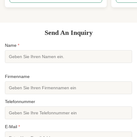
Wasserparks. Es bietet Komfort und Flexibilität für
geschlosse
ein verbessertes Erlebnis im Wasser.
Lüftungslöc
Produktattribute FOB-Einheit:Stück ...
Gewicht zu 
Send An Inquiry
Name
*
Firmenname
Telefonnummer
E-Mail
*