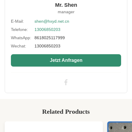
Mr. Shen
Color:
Schwarz, Beige, Weiß, maßgeschneidert
manager
Usage:
Neoprenprodukt
E-Mail:
shen@hxyd.net.cn
Telefone:
13006850203
Feature:
Wasserdicht, winddicht
WhatsApp:
8618025117999
Material:
SBR/ SCR/ Cr
Wechat:
13006850203
Fabric:
Polyester, Spandex und Nylon
Jetzt Anfragen
Application:
Badekleidung, Trockenkleidung oder andere
Kleidung
High Light:
3 mm weiche Neopren-Gummifolie
,
3 mm weiches Neopren-Rohrblech
,
Neoprenblech mit Textur CR
Related Products