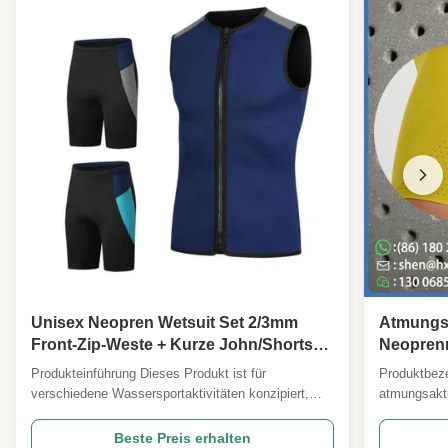
Unisex Neopren Wetsuit Set 2/3mm
Atmungsa
Front-Zip-Weste + Kurze John/Shorts
Neoprenma
Optionen Surfen Schnorcheln SUP
Sportbek
Produkteinführung Dieses Produkt ist für
Produktbeze
Kajak
Schutzpo
verschiedene Wassersportaktivitäten konzipiert,
atmungsakti
Elastizitä
darunter Tauchen, Surfen, Schnorcheln,
Polsterung 
Schwimmen im Innen- und Außenbereich sowie
Neopren ver
Beste Preis erhalten