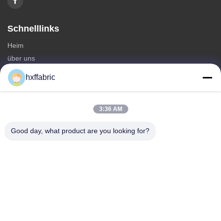
Schnelllinks
Heim
über uns
produits
hxffabric
Kontaktieren Sie uns
Kategorien
3:36 AM
Neoprenmaterial
Good day, what product are you looking for?
SBR Neoprenstoff
Zwei-seitige Neoprenstoffe
Neopren-Tauchanzug
Laminierter Neoprenstoff
Kontaktieren Sie uns
Telefone: 0086-769-82876019-82876019