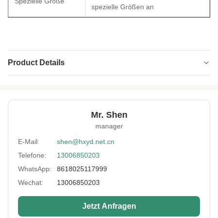
Spezielle Größe
spezielle Größen an
Product Details
Name:
Neoprengewebe
Thickness:
1 mm bis 15 mm
Mr. Shen
Feature:
Umweltfreundlich, wasserdicht
manager
Process:
laminiert
E-Mail:
shen@hxyd.net.cn
Telefone:
13006850203
Usage:
Rutschfeste, Heizweste, Gürtel,
Ofenhandschuh, Tasche, Teppichmatten
WhatsApp:
8618025117999
Hardness:
10 bis 13°
Wechat:
13006850203
Size:
130 mm*330 mm
Jetzt Anfragen
Sample:
Kostenlose Mustermaterialien als Referenz