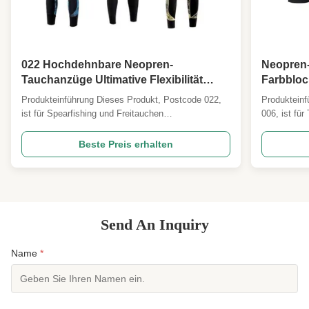
022 Hochdehnbare Neopren-
Neopren-
Tauchanzüge Ultimative Flexibilität
Farbbloc
Komfort Unterwasser
für Surf
Produkteinführung Dieses Produkt, Postcode 022,
Produkteinf
funktion
ist für Spearfishing und Freitauchen
006, ist fü
OEM/OD
ausgelegt.Ausgezeichnete Flexibilität und Isolierung
Quallen konz
für UnterwasseraktivitätenErhältlich in
strapazierf
Beste Preis erhalten
verschiedenen Dicken (3mm, 5mm und 7mm) und
mittlere Sc
Größen (S, M, L, XL), bietet es eine komfortable
Flexibilität
und sichere Passform. OEM- ...
Nylon-Innens
Send An Inquiry
Name
*