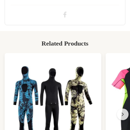
High Light:
1mm Neopren-Gewebe-Bahnenrolle
,
82'' langes Neopren-Gewebe-Bahn
,
82'' lange kommerzielle Gummiplatte
Related Products