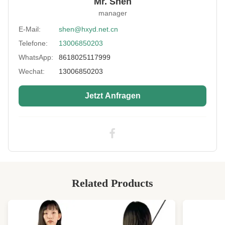
Mr. Shen
Type:
Sicherheitsschuhe
manager
Size:
37-45
E-Mail:
shen@hxyd.net.cn
Telefone:
13006850203
High Light:
Außenwasserdichte Rettungsstiefel
,
Außenwasserdichte Rettungsboots
,
WhatsApp:
8618025117999
Nicht rutschfähige Rettungsstiefel
Wechat:
13006850203
Jetzt Anfragen
Related Products