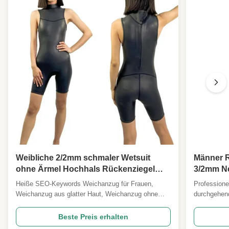
Weibliche 2/2mm schmaler Wetsuit
Männer R
ohne Ärmel Hochhals Rückenziegel
3/2mm N
Surfen, SUP, Schwimmen im offenen
Wassersp
Heiße SEO-Keywords Weichanzug für Frauen,
Professione
Wasser, Tri Warm-Up
OEM
Weichanzug aus glatter Haut, Weichanzug ohne
durchgehen
Ärmel, Weichanzug mit hohem Hals, 2mm Neopren,
ultimative 
Weichanzug mit Ruckverschluss, Triathlon-Warm-
Flaggschiff
Beste Preis erhalten
up-Anzug, Weichanzug aus offenem Wasser,
ernsthafte 