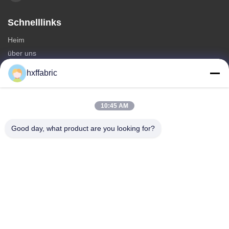
Schnelllinks
Heim
über uns
produits
hxffabric
Kontaktieren Sie uns
Kategorien
10:45 AM
Neoprenmaterial
Good day, what product are you looking for?
SBR Neoprenstoff
Zwei-seitige Neoprenstoffe
Neopren-Tauchanzug
Laminierter Neoprenstoff
Kontaktieren Sie uns
Telefone: 0086-769-82876019-82876019