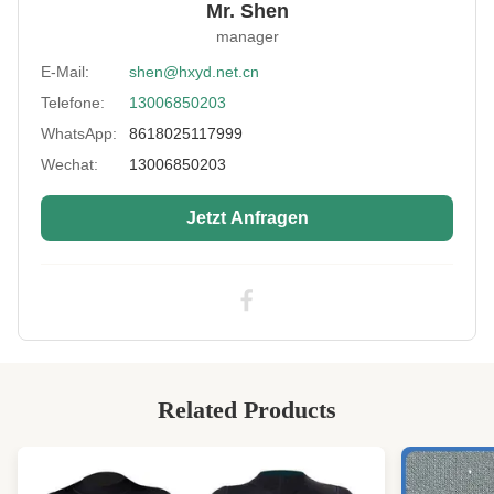
Mr. Shen
Standard:
Umweltfreundlich
manager
Type:
Doppelseite Laminatstoff
E-Mail:
shen@hxyd.net.cn
Telefone:
13006850203
Size Of Sheet:
51 x 130 Zoll, 51 x 83 Zoll
WhatsApp:
8618025117999
Thickness:
4mm
Wechat:
13006850203
Neoprene Color:
Schwarz & Beige, weiß
Jetzt Anfragen
High Light:
Polyester-Camo-SBR-Gummiblech
,
SBR 4mm Neoprenstoff
,
4 mm Gummisschwammblech
Related Products