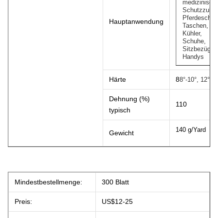
medizinisch
Schutzzubeh
Pferdeschut
Hauptanwendung
Taschen,
Kühler,
Schuhe,
Sitzbezüge,
Handys
Härte
8
8°-10°, 12°
Dehnung (%)
110
typisch
140 g/Yard
Gewicht
Mindestbestellmenge:
300 Blatt
Preis:
US$12-25