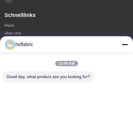
Schnelllinks
Heim
über uns
produits
hxffabric
Kontaktieren Sie uns
Kategorien
11:09 AM
Neoprenmaterial
Good day, what product are you looking for?
SBR Neoprenstoff
Zwei-seitige Neoprenstoffe
Neopren-Tauchanzug
Laminierter Neoprenstoff
Kontaktieren Sie uns
Telefone: 0086-769-82876019-82876019