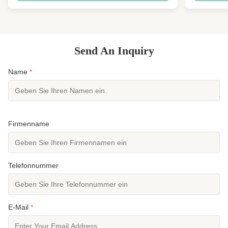
Front-/Rückreißverschluss, Springsuit, 3 mm
entwickelt.
Neopren, CR/SCR Neopren, Sonnenschutz, ...
durchgängig
Send An Inquiry
Name
*
Firmenname
Telefonnummer
E-Mail
*