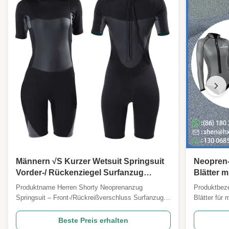
Männern √S Kurzer Wetsuit Springsuit
Neopren-
Vorder-/ Rückenziegel Surfanzug
Blätter m
Neopren Einstück für das Surfen
für stark
Produktname Herren Shorty Neoprenanzug
Produktbez
Schnorcheln SUP
Badebek
Springsuit – Front-/Rückreißverschluss Surfanzug |
Blätter für
Neopren Einteiler zum Surfen, Schnorcheln, SUP
und Wasser
Hot SEO Keywords Herren Surfanzug, Shorty
Neopren für
Beste Preis erhalten
Neoprenanzug, Kurzarm Neoprenanzug,
Wassersport