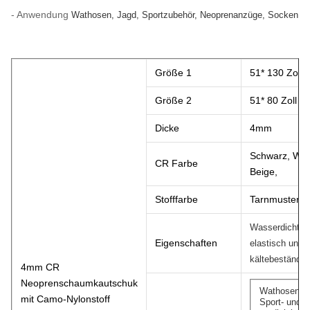
- Anwendung
Wathosen, Jagd, Sportzubehör, Neoprenanzüge, Socken
Größe 1
51* 130 Zoll
Größe 2
51* 80 Zoll
Dicke
4mm
Schwarz, Wei
CR Farbe
Beige,
Stofffarbe
Tarnmuster
Wasserdicht,
Eigenschaften
elastisch und 
kältebeständig
4mm CR
Neoprenschaumkautschuk
Wathosen,
mit Camo-Nylonstoff
Sport- und