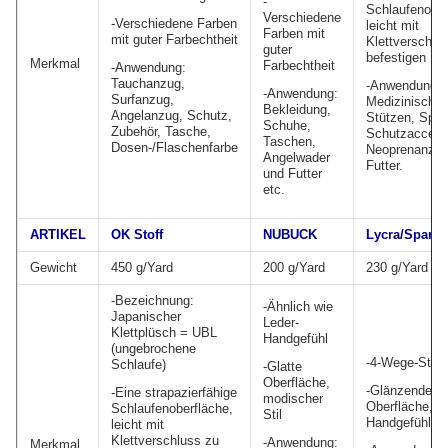
-
Schlaufenober
Verschiedene
-Verschiedene Farben
leicht mit
Farben mit
mit guter Farbechtheit
Klettverschlu
guter
befestigen
Merkmal
Farbechtheit
-Anwendung:
Tauchanzug,
-Anwendung:
-Anwendung:
Surfanzug,
Medizinische
Bekleidung,
Angelanzug, Schutz,
Stützen, Spor
Schuhe,
Zubehör, Tasche,
Schutzaccess
Taschen,
Dosen-/Flaschenfarbe
Neoprenanzug
Angelwader
Futter.
und Futter
etc.
ARTIKEL
OK Stoff
NUBUCK
Lycra/Spand
Gewicht
450 g/Yard
200 g/Yard
230 g/Yard
-Bezeichnung:
-Ähnlich wie
Japanischer
Leder-
Klettplüsch = UBL
Handgefühl
(ungebrochene
-4-Wege-Stret
Schlaufe)
-Glatte
Oberfläche,
-Glänzende
-Eine strapazierfähige
modischer
Oberfläche, w
Schlaufenoberfläche,
Stil
Handgefühl, d
leicht mit
Klettverschluss zu
-Anwendung:
Merkmal