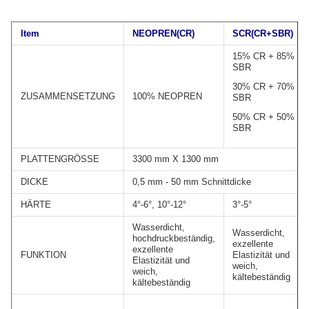
I
tem
NEOPREN(CR)
SCR
(
CR+SBR
)
15% CR + 85%
SBR
30% CR + 70%
ZUSAMMENSETZUNG
100% NEOPREN
SBR
50% CR + 50%
SBR
PLATTENGRÖSSE
3300 mm X 1300 mm
DICKE
0,5 mm - 50 mm Schnittdicke
HÄRTE
4°-6°, 10°-12°
3°-5°
Wasserdicht,
Wasserdicht,
hochdruckbeständig,
exzellente
exzellente
FUNKTION
Elastizität und
Elastizität und
weich,
weich,
kältebeständig
kältebeständig