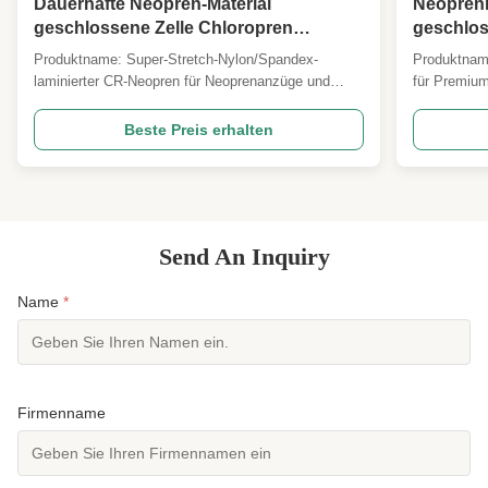
Dauerhafte Neopren-Material
Neoprenm
geschlossene Zelle Chloropren
geschlos
Schaum Stretch Nylon Spandex Jersey
Überlege
Produktname: Super-Stretch-Nylon/Spandex-
Produktname
für Wassersport Kleidung
Thermisc
laminierter CR-Neopren für Neoprenanzüge und
für Premiu
Performance-Wassersport Übersicht: Ein
Einsätze Üb
erstklassiges B2B-Neoprenlaminat, entwickelt für
Neoprenlami
Beste Preis erhalten
Ganzkörper-Neoprenanzüge, Surf-/Triathlonanzüge
Bademode, 
und Bekleidung für Speerfischen oder Tauchen.
Neoprenanzü
Echtes CR (Chloropren)-Schaum ...
aus echtem 
Send An Inquiry
Name
*
Firmenname