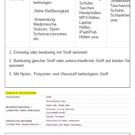
-Anwendung:
befestigen
Schuhe,
Tauchanzüge,
Taschen,
Schuhe,
-Hohe Reißfestigkeit
Handyhüllen,
Schlankheits
MP3-Hüllen,
-Anwendung:
usw.
Laptop-
Medizinische
Hüllen,
Stützen, Sport-
iPad/iPod-
Schutzaccessoires
Hüllen usw.
etc.
1. Einseitig oder beidseitig mit Stoff laminiert.
2. Beidseitig gleicher Stoff oder unterschiedlicher Stoff auf beiden Seite
laminiert.
3. Mit Nylon-, Polyester- und Vliesstoff befestigtem Stoff