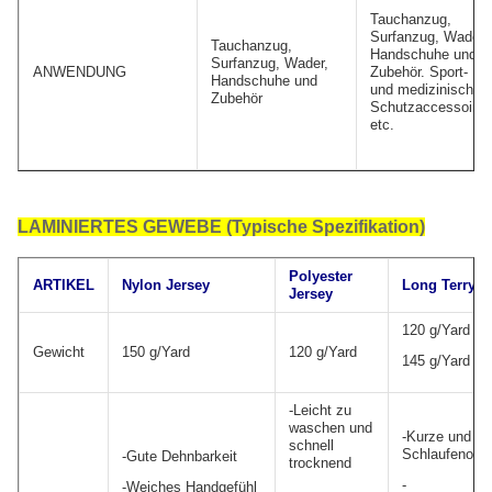
Tauchanzug,
Surfanzug, Wader,
Tauchanzug,
Handschuhe und
Surfanzug, Wader,
ANWENDUNG
Zubehör. Sport-
Handschuhe und
und medizinische
Zubehör
Schutzaccessoires
etc.
LAMINIERTES GEWEBE (Typische Spezifikation)
Polyester
ARTIKEL
Nylon Jersey
Long Terry
Jersey
120 g/Yard
Gewicht
150 g/Yard
120 g/Yard
145 g/Yard
-Leicht zu
waschen und
-Kurze und la
schnell
Schlaufenober
-Gute Dehnbarkeit
trocknend
-
-Weiches Handgefühl