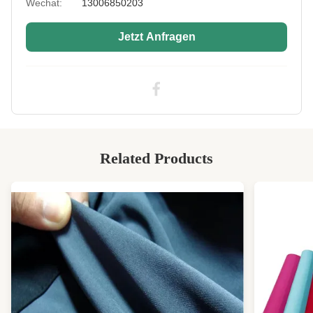
Wechat:
13006850203
Logo:
Individuelles Logo
Jetzt Anfragen
Sample:
Verfügbar
Printing:
Sublimation
High Light:
CR Neopren-Kautschukgewebe
,
Bikini Neopren-Kautschukgewebe
,
Tauchanzug CR Neopren-Kautschuk
Related Products