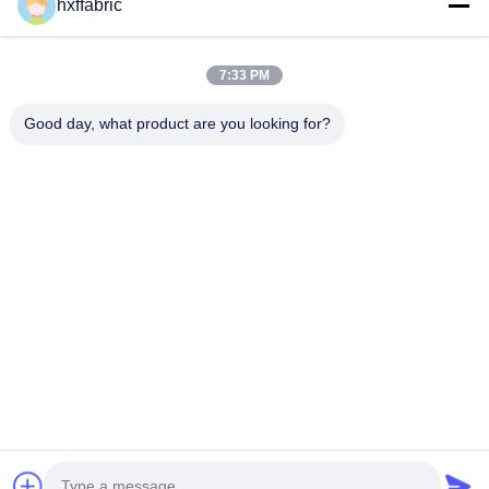
hxffabric
Kontaktieren Sie uns
Kategorien
7:33 PM
Neoprenmaterial
Good day, what product are you looking for?
SBR Neoprenstoff
Zwei-seitige Neoprenstoffe
Neopren-Tauchanzug
Laminierter Neoprenstoff
Kontaktieren Sie uns
Telefone: 0086-769-82876019-82876019
E-Mail:
shen@hxyd.net.cn
Hinzufügen: Zimmer 103,15 Caohu Street, Hanxishui Village,
Chashan Town, Dongguan City, Provinz Guangdong, China.
Copyright © 2021-2026 Dongguan Huixinfa Sports Goods Co., Ltd. Alle
Rechte vorbehalten. |
Sitemap