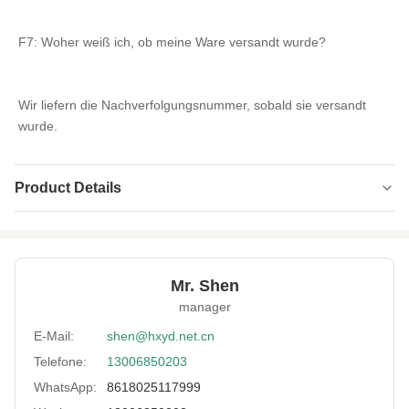
F7: Woher weiß ich, ob meine Ware versandt wurde?
Wir liefern die Nachverfolgungsnummer, sobald sie versandt 
wurde.
Product Details
Product Name:
CR NR Herstellung von wasserdichtem
Neoprenkautschuk
Application:
Tauchanzug, Bikini, Sportschutz, Taschen
Mr. Shen
manager
Feature:
Wasserdicht, Antioxidans,
Schwefelbeständigkeit
E-Mail:
shen@hxyd.net.cn
Pattern:
Prägungen, Lochbohrungen, Drucken.
Telefone:
13006850203
WhatsApp:
8618025117999
Neoprene Color:
individuell angepasst