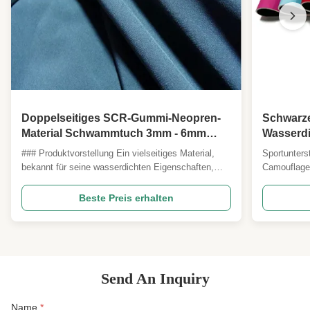
Doppelseitiges SCR-Gummi-Neopren-
Schwarze
Material Schwammtuch 3mm - 6mm
Wasserdi
Dicke
### Produktvorstellung Ein vielseitiges Material,
Sportunters
bekannt für seine wasserdichten Eigenschaften,
Camouflage-
ausgezeichnete Elastizität und Weichheit, mit
Attribut W
kältebeständigen Merkmalen. Ideal für eine breite
Material Ne
Beste Preis erhalten
Palette von Anwendungen, einschließlich
Gewebe Was
Tauchanzügen, Surfanzügen, Watbekleidung,
Leicht zu r
Handschuhen und ...
Produktbesc
Send An Inquiry
Name
*