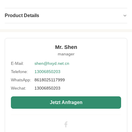
Product Details
Application:
Sport- und medizinisches Schutzzubehör,
Pferdeschutz, Taschen, Kühlboxen, Schuhe,
Sitzbezüge, Mobilt
Mr. Shen
Thickness:
3-7mm
manager
Material:
SBR, Nylongewebe
E-Mail:
shen@hxyd.net.cn
Performance:
Wasserdicht, elastisch und weich,
Telefone:
13006850203
kältebeständig
WhatsApp:
8618025117999
Color:
Als Kundenwunsch
Wechat:
13006850203
High Light:
UV-beständige SBR-Gummiplatte
,
10 Grad SBR-Gummiplatte
,
Jetzt Anfragen
10 Grad Schaumstoff-Gummiplatte