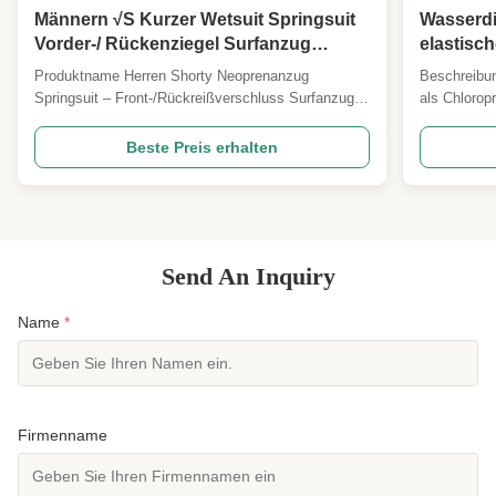
Männern √S Kurzer Wetsuit Springsuit
Wasserdi
Vorder-/ Rückenziegel Surfanzug
elastisc
Neopren Einstück für das Surfen
Herstell
Produktname Herren Shorty Neoprenanzug
Beschreibu
Schnorcheln SUP
Dichtung
Springsuit – Front-/Rückreißverschluss Surfanzug |
als Chlorop
Neopren Einteiler zum Surfen, Schnorcheln, SUP
synthetisch
Hot SEO Keywords Herren Surfanzug, Shorty
außergewöhnl
Beste Preis erhalten
Neoprenanzug, Kurzarm Neoprenanzug,
Widerstand
Front-/Rückreißverschluss, Springsuit, 3 mm
Umweltfakto
Neopren, CR/SCR Neopren, Sonnenschutz, ...
Neoprenmater
Send An Inquiry
Name
*
Firmenname