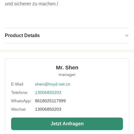
und sicherer zu machen.!
Product Details
Color:
Rot
Material:
Nylon/Polyester
Mr. Shen
Capacity:
60L
manager
Waterproof:
Ja
E-Mail:
shen@hxyd.net.cn
Telefone:
13006850203
High Light:
Ausrüstungsbeutel mit Mehrzweckriemen
,
Beutel für nasse Trennvorrichtungen
,
WhatsApp:
8618025117999
Wasserdichte Ausrüstungstüte
Wechat:
13006850203
Jetzt Anfragen