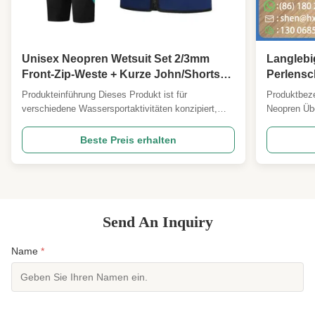
Unisex Neopren Wetsuit Set 2/3mm
Langlebi
Front-Zip-Weste + Kurze John/Shorts
Perlensc
Optionen Surfen Schnorcheln SUP
Auftrieb
Produkteinführung Dieses Produkt ist für
Produktbez
Kajak
Niedrigk
verschiedene Wassersportaktivitäten konzipiert,
Neopren Übe
darunter Tauchen, Surfen, Schnorcheln,
Verbundwerk
Schwimmen im Innen- und Außenbereich sowie
geschlosse
Beste Preis erhalten
Wasserparks. Es bietet Komfort und Flexibilität für
perlglanzen
ein verbessertes Erlebnis im Wasser.
Perlenbesch
Produktattribute FOB-Einheit:Stück ...
Metallglanz
Send An Inquiry
Name
*