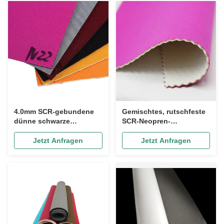
4.0mm SCR-gebundene
Gemischtes, rutschfeste
dünne schwarze
SCR-Neopren-
Gummifolie, gestricktes
Gummiblech mit 50 Zoll
Jersey Polyester
Breite, atmungsaktiv
Jetzt Anfragen
Jetzt Anfragen
Neoprengewebe