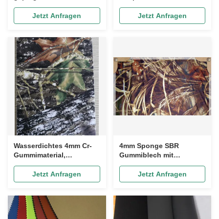
Neoprenschaumstoff
bis 130 °C, für
Polychloropren-
Wärmeschutz-Wathosen
Jetzt Anfragen
Jetzt Anfragen
Kautschuk
Wasserdichtes 4mm Cr-
4mm Sponge SBR
Gummimaterial,
Gummiblech mit
Camouflage-Neopren-
Polyester-Camo-
beschichtetes Nylon
Doppelseite
Jetzt Anfragen
Jetzt Anfragen