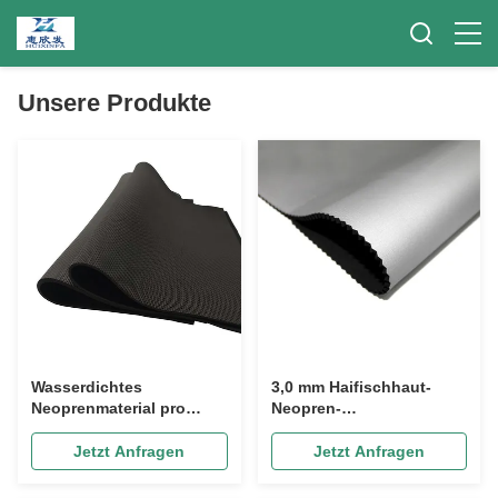
Unsere Produkte
Wasserdichtes
3,0 mm Haifischhaut-
Neoprenmaterial pro
Neopren-
Meter, 1,0 mm - 25,0 mm
Kautschukplatte, Nylon-
selbstklebende
Lycra-laminierter
Jetzt Anfragen
Jetzt Anfragen
Neoprenplatte
Neoprenstoff