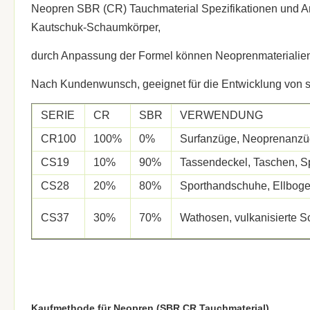
Neopren SBR (CR) Tauchmaterial Spezifikationen und Art
Kautschuk-Schaumkörper,
durch Anpassung der Formel können Neoprenmaterialien
Nach Kundenwunsch, geeignet für die Entwicklung von s
SERIE
CR
SBR
VERWENDUNG
CR100
100%
0%
Surfanzüge, Neoprenanz
CS19
10%
90%
Tassendeckel, Taschen, Sp
CS28
20%
80%
Sporthandschuhe, Ellboge
CS37
30%
70%
Wathosen, vulkanisierte 
Kaufmethode für Neopren (SBR CR Tauchmaterial)