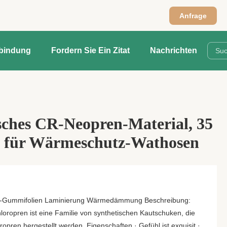
Anfrage
rbindung
Fordern Sie Ein Zitat
Nachrichten
sches CR-Neopren-Material, 35
C, für Wärmeschutz-Wathosen
n-Gummifolien Laminierung Wärmedämmung Beschreibung:
oropren ist eine Familie von synthetischen Kautschuken, die
opren hergestellt werden. Eigenschaften · Gefühl ist exquisit ·