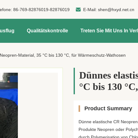
lefone:
86-769-82876019-82876019
E-Mail:
shen@hxyd.net.cn
usflug
Qualitätskontrolle
Treten Sie Mit Uns In Ve
Neopren-Material, 35 °C bis 130 °C, für Wärmeschutz-Wathosen
Dünnes elasti
°C bis 130 °
Product Summary
Dünne elastische CR Neopre
Produkte Neopren oder Polychl
durch Polymerisation von Chlor