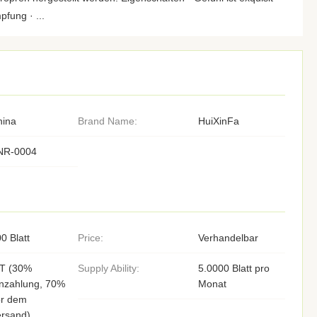
pfung · ...
hina
Brand Name:
HuiXinFa
NR-0004
0 Blatt
Price:
Verhandelbar
/T (30%
Supply Ability:
5.0000 Blatt pro
inzahlung, 70%
Monat
or dem
ersand)