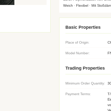
Weich · Flexibel · Mit Stoßdäm
Basic Properties
Place of Origin:
C
Model Number:
F
Trading Properties
Minimum Order Quantity:
30
Payment Terms:
T
E
v
V