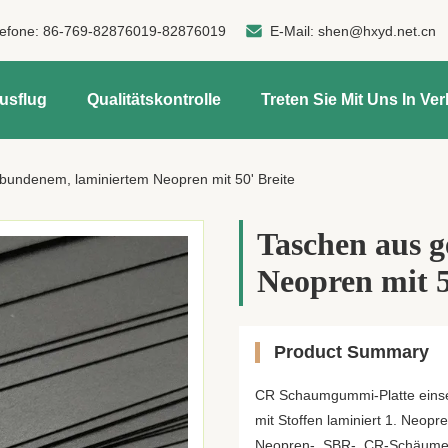
lefone:
86-769-82876019-82876019
E-Mail:
shen@hxyd.net.cn
usflug
Qualitätskontrolle
Treten Sie Mit Uns In Ve
bundenem, laminiertem Neopren mit 50' Breite
Taschen aus 
Neopren mit 5
Product Summary
CR Schaumgummi-Platte eins
mit Stoffen laminiert 1. Neop
Neopren-, SBR-, CR-Schäume w