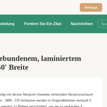
Anfrage
rbindung
Fordern Sie Ein Zitat
Nachrichten
gebundenem, laminiertem
0' Breite
eitig mit Jersey Neopren-Gewebe verbunden Neoprenschaum
ren-, SBR-, CR-Schäume werden in Originalblöcken verkauft 2.
erden zu Platten geschnitten, um sie zu verkaufen 3.