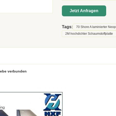
Jetzt Anfragen
Tags:
70 Shore A laminierter Neop
2M hochdichter Schaumstoffplatte
webe verbunden