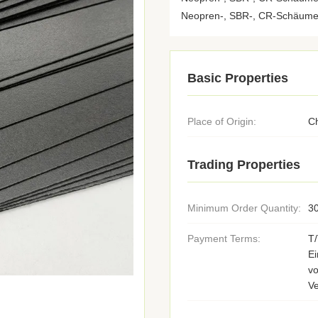
Neopren-, SBR-, CR-Schäume,
Basic Properties
Place of Origin:
C
Trading Properties
Minimum Order Quantity:
30
Payment Terms:
T
E
v
V