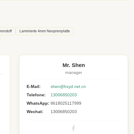
renstoff
Laminierte 4mm Neoprenplatte
Mr. Shen
manager
E-Mail:
shen@hxyd.net.cn
Telefone:
13006850203
WhatsApp:
8618025117999
Wechat:
13006850203