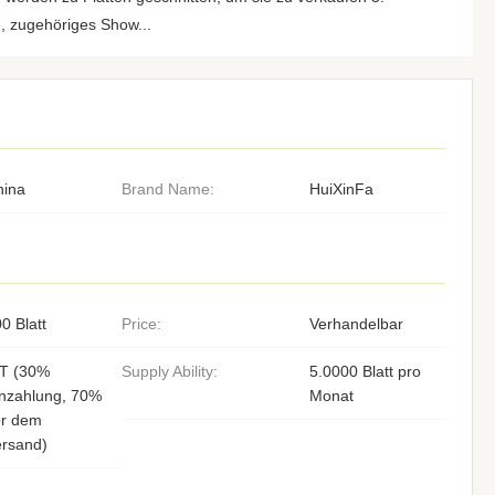
 zugehöriges Show...
hina
Brand Name:
HuiXinFa
0 Blatt
Price:
Verhandelbar
/T (30%
Supply Ability:
5.0000 Blatt pro
inzahlung, 70%
Monat
or dem
ersand)