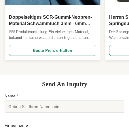
Doppelseitiges SCR-Gummi-Neopren-
Herren S
Material Schwammtuch 3mm - 6mm
Springsu
Dicke
Rückreiß
### Produktvorstellung Ein vielseitiges Material,
Der Sprunga
Surfen, 
bekannt für seine wasserdichten Eigenschaften,
Wasserschic
Kajakfah
ausgezeichnete Elastizität und Weichheit, mit
Warmwasser
kältebeständigen Merkmalen. Ideal für eine breite
Wassersport
Beste Preis erhalten
Palette von Anwendungen, einschließlich
Herren-Sch
Tauchanzügen, Surfanzügen, Watbekleidung,
Flexibilitä
Handschuhen und ...
Bedingungen
Einstiegs- u
Send An Inquiry
Name
*
Firmenname