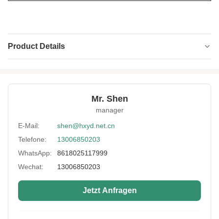
Product Details
Product Name:
Neopren CR
Application:
Tauchanzug, Bikini, Sportschutz, Taschen
Mr. Shen
Feature:
Wasserdicht, Antioxidans,
manager
Schwefelbeständigkeit
E-Mail:
shen@hxyd.net.cn
Neoprene Color:
individuell angepasst
Telefone:
13006850203
Pattern:
Prägen, Drucken.
WhatsApp:
8618025117999
Logo:
individuell angepasst
Wechat:
13006850203
Sample:
Verfügbar
Jetzt Anfragen
Printing:
Sublimation