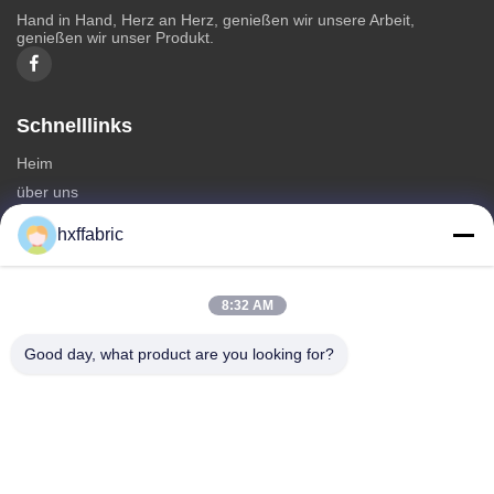
Hand in Hand, Herz an Herz, genießen wir unsere Arbeit,
genießen wir unser Produkt.
Schnelllinks
Heim
über uns
produits
hxffabric
Kontaktieren Sie uns
Kategorien
8:32 AM
Neoprenmaterial
Good day, what product are you looking for?
SBR Neoprenstoff
Zwei-seitige Neoprenstoffe
Neopren-Tauchanzug
Laminierter Neoprenstoff