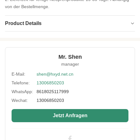
von der Bestellmenge.
Product Details
Name:
Perforierte Stanzlöcher aus recyceltem
Neopren
Thickness:
1mm 3mm 5mm
Mr. Shen
manager
Pattern:
Prägungen, Lochbohrungen, Drucken.
E-Mail:
shen@hxyd.net.cn
Application:
Tauchanzug, Bikini, Sportschützer, Taschen
usw.
Telefone:
13006850203
WhatsApp:
8618025117999
Size Of Neoprene:
Breite 137 cm, Länge alle Meter.
Wechat:
13006850203
Neoprene Color:
schwarz, weiß, bunt
Jetzt Anfragen
High Light:
Stoßfestes recyceltes Neopren
,
Perforiertes recyceltes Neopren
,
Stoßfestes perforiertes Neopren