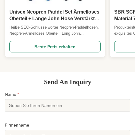
Unisex Neopren Paddel Set Ärmelloses
SBR SCR
Oberteil + Lange John Hose Verstärkte
Materia
Knie Kajak SUP Drachenboot Rudern
Heiße SEO-Schlüsselwörter Neopren-Paddelhosen,
Produkteinf
Neopren-Ärmelloses Oberteil, Long John
exquisites 
Neoprenanzug-Hose, Kajak-Hose, SUP-Hose,
Textur. Es 
Drachenboot-Ausrüstung, Ruder-Neoprenanzug,
Elastizität,
Beste Preis erhalten
verstärkte Knieschoner, 2mm Neopren, 3mm
Eigenschaft
Neopren, UPF 50+, Stretch-Neopren
Produktattr
Produktübersicht Ein modulares zweiteiliges
Einheit:Bla
Neopren...
Send An Inquiry
Name
*
Firmenname