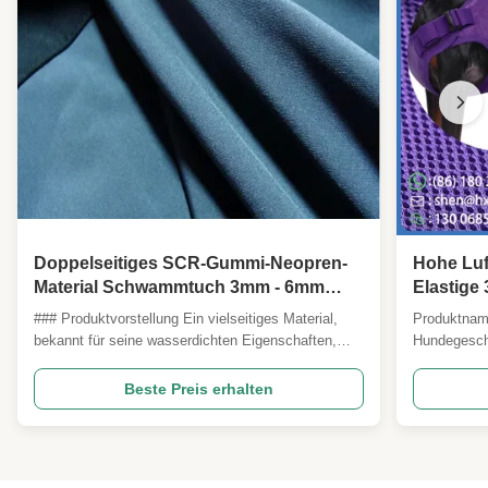
Doppelseitiges SCR-Gummi-Neopren-
Hohe Luf
Material Schwammtuch 3mm - 6mm
Elastige
Dicke
Mesh Kon
### Produktvorstellung Ein vielseitiges Material,
Produktnam
Gurtsac
bekannt für seine wasserdichten Eigenschaften,
Hundegesch
Sportpol
ausgezeichnete Elastizität und Weichheit, mit
Polster Übe
kältebeständigen Merkmalen. Ideal für eine breite
entwickelt 
Beste Preis erhalten
Palette von Anwendungen, einschließlich
Ausrüstung,
Tauchanzügen, Surfanzügen, Watbekleidung,
schnelles T
Handschuhen und ...
Waben-/hexag