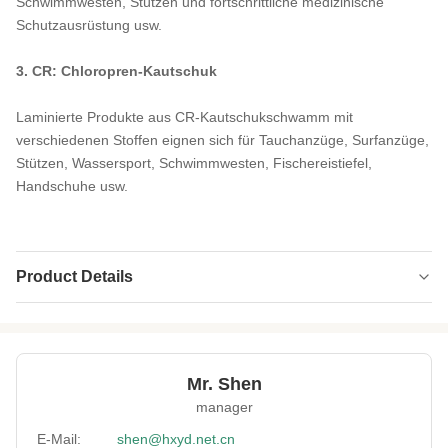
Schwimmwesten, Stützen und fortschrittliche medizinische
Schutzausrüstung usw.
3. CR: Chloropren-Kautschuk
Laminierte Produkte aus CR-Kautschukschwamm mit
verschiedenen Stoffen eignen sich für Tauchanzüge, Surfanzüge,
Stützen, Wassersport, Schwimmwesten, Fischereistiefel,
Handschuhe usw.
Product Details
Application:
Medizinische Unterstützung,
Sportschutzausrüstung, Neoprenanzug.
Size Of Sheet:
51 x 130 Zoll, 51 x 83 Zoll
Mr. Shen
manager
Thickness:
3-7mm
E-Mail:
shen@hxyd.net.cn
Neoprene Color:
Schwarz & Beige, weiß