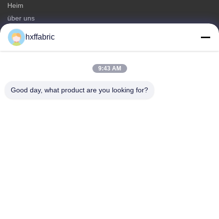
Heim
über uns
produits
hxffabric
Kontaktieren Sie uns
Kategorien
9:43 AM
Neoprenmaterial
Good day, what product are you looking for?
SBR Neoprenstoff
Zwei-seitige Neoprenstoffe
Neopren-Tauchanzug
Laminierter Neoprenstoff
Kontaktieren Sie uns
Telefone: 0086-769-82876019-82876019
E-Mail:
shen@hxyd.net.cn
Hinzufügen: Zimmer 103,15 Caohu Street, Hanxishui Village,
Chashan Town, Dongguan City, Provinz Guangdong, China.