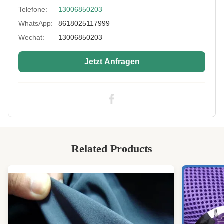
Telefone:
13006850203
Fabric Color:
Als Kundenwunsch
WhatsApp:
8618025117999
Standard:
Umweltfreundlich
Wechat:
13006850203
Type:
Doppelseite Laminatstoff
Jetzt Anfragen
High Light:
Neopren-Schwamm-Gummifolie-Rolle
,
SCR-Neopren-Gummiwalze
,
7 mm Schaumgummi-Rolle
Related Products