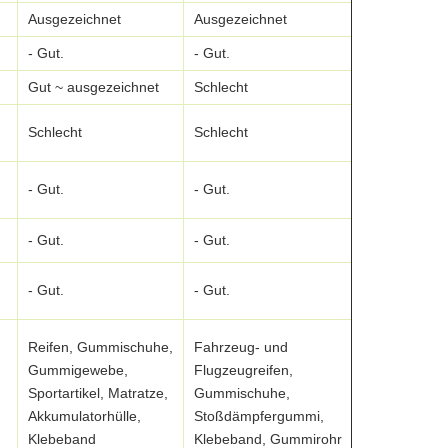
Ausgezeichnet
Ausgezeichnet
Ausgezeichn
- Gut.
- Gut.
- Gut.
Gut ~ ausgezeichnet
Schlecht
- Gut.
Schlecht
Schlecht
mittlerer
- Gut.
- Gut.
Ausgezeichn
- Gut.
- Gut.
Ausgezeichn
- Gut.
- Gut.
Ausgezeichn
Drahthüllen,
Reifen, Gummischuhe,
Fahrzeug- und
Schlagdämpf
Gummigewebe,
Flugzeugreifen,
Förderleitun
Sportartikel, Matratze,
Gummischuhe,
Fenster- und
Akkumulatorhülle,
Stoßdämpfergummi,
Gummihafte
Klebeband
Klebeband, Gummirohr