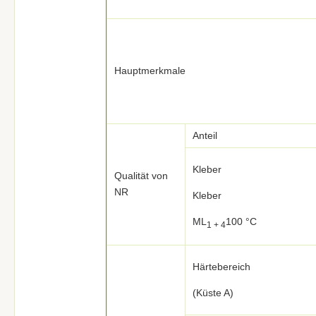
Hauptmerkmale
Anteil
Kleber
Qualität von
NR
Kleber
ML
100 °C
1 + 4
Härtebereich
(Küste A)