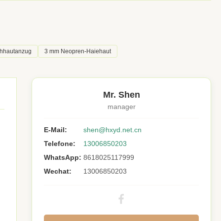
chhautanzug
3 mm Neopren-Haiehaut
Mr. Shen
manager
E-Mail:
shen@hxyd.net.cn
Telefone:
13006850203
WhatsApp:
8618025117999
Wechat:
13006850203
butadien
rengummi,