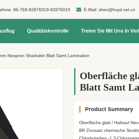
lefone:
86-769-82876019-82876019
E-Mail:
shen@hxyd.net.cn
usflug
Qualitätskontrolle
Treten Sie Mit Uns In Ve
 mm Neopren Sharkskin Blatt Samt Lamination
Oberfläche g
Blatt Samt L
Product Summary
Oberfläche glatt / Haihaut N
BR Zinssatz chemische Strukt
Chlorbutadien -1,3-Chlorpren