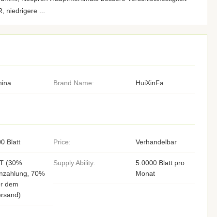
 niedrigere ...
hina
Brand Name:
HuiXinFa
0 Blatt
Price:
Verhandelbar
/T (30%
Supply Ability:
5.0000 Blatt pro
inzahlung, 70%
Monat
or dem
ersand)