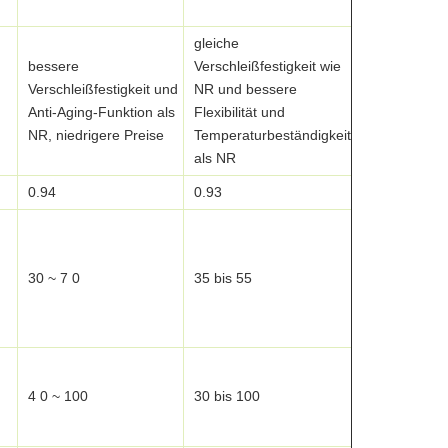
Neopren
gleiche
bessere
Verschleißfestigkeit wie
gute Klimabe
Verschleißfestigkeit und
NR und bessere
Ozonbeständ
Anti-Aging-Funktion als
Flexibilität und
Hitzebeständ
NR, niedrigere Preise
Temperaturbeständigkeit
Chemikalienb
als NR
0.94
0.93
1.23
30 ~ 7 0
35 bis 55
45 bis 120
4 0 ~ 100
30 bis 100
45 bis 120