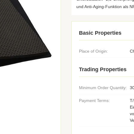
und Anti-Aging-Funktion als NR,
Basic Properties
Place of Origin:
C
Trading Properties
Minimum Order Quantity:
30
Payment Terms:
T
E
v
V