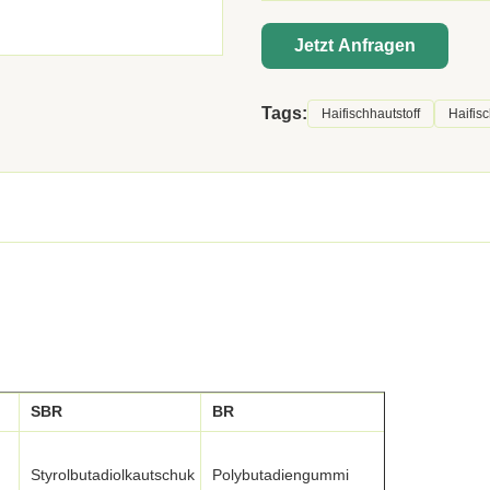
Jetzt Anfragen
Tags:
Haifischhautstoff
Haifis
SBR
BR
Zinssatz
Poly-2-Chlor
Styrolbutadiolkautschuk
Polybutadiengummi
-1,3-Chlorp