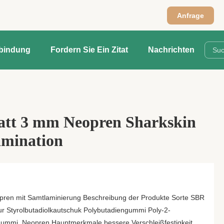
Anfrage
rbindung
Fordern Sie Ein Zitat
Nachrichten
latt 3 mm Neopren Sharkskin
amination
eopren mit Samtlaminierung Beschreibung der Produkte Sorte SBR
ur Styrolbutadiolkautschuk Polybutadiengummi Poly-2-
gummi, Neopren Hauptmerkmale bessere Verschleißfestigkeit