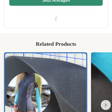
Jetzt Anfragen
Glue:
Kein Gluft, normaler Gluft, Toleranz-Resistenz-
Gluft.
High Light:
1
,
5 mm laminiertes Neopren-Gewebe
,
Feuerfestes laminiertes Neopren-Gewebe
Related Products