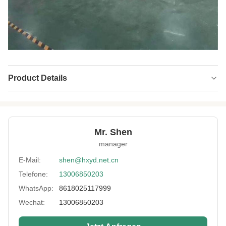
Product Details
Name:
Neopren CR Gummiplatte
Hardness:
70 Ufer a
Mr. Shen
Color:
individuell angepasst
manager
Thickness:
Von 1,5 mm bis 25 mm
E-Mail:
shen@hxyd.net.cn
Telefone:
13006850203
Usage:
Neoprenprodukte aller Art
WhatsApp:
8618025117999
Feature:
Schrumpffest, reißfest
Wechat:
13006850203
Fabric:
Polyester, Spandex und Nylon