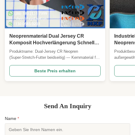
Neoprenmaterial Dual Jersey CR
Industrie
Komposit Hochverlängerung Schnelle
Neoprenst
Wiederherstellung für komfortable
zu reinig
Produktname: Dual‑Jersey CR Neopren
Produktbesc
langlebige Wassersportbekleidung
(Super‑Stretch‑Futter beidseitig) — Kernmaterial für
außergewöhn
Neoprenanzüge, Springsuits und Performance-
Neoprenmate
Wassersportbekleidung Übersicht: Ein hochwertiger,
engagierten
Beste Preis erhalten
produktionsfertiger Neoprenverbundstoff aus
hergestellt 
echtem CR (Chloropren) geschlossenzelligem
entwickelt,
Schaumstoff, laminiert mit ...
seinen erst
Send An Inquiry
Name
*