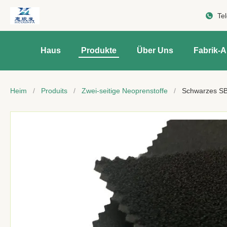
Te
Haus
Produkte
Über Uns
Fabrik-A
Heim
/
Produits
/
Zwei-seitige Neoprenstoffe
/
Schwarzes SBR