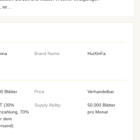
ist ...
hina
Brand Name:
HuiXinFa
0 Blätter
Price:
Verhandelbar
/T (30%
Supply Ability:
50,000 Blätter
inzahlung, 70%
pro Monat
or dem
ersand)