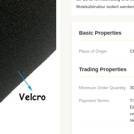
Molekülstruktur isoliert werden, 
Basic Properties
Place of Origin:
C
Trading Properties
Minimum Order Quantity:
30
Payment Terms:
T
E
v
V