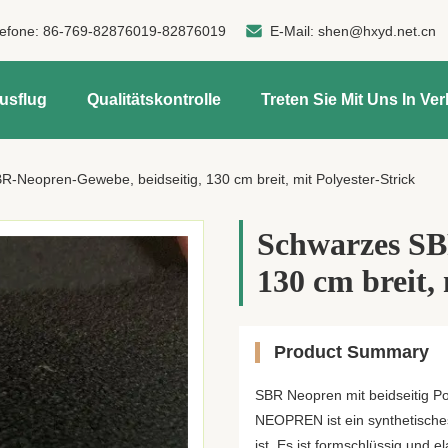
lefone:
86-769-82876019-82876019
E-Mail:
shen@hxyd.net.cn
usflug
Qualitätskontrolle
Treten Sie Mit Uns In Ve
-Neopren-Gewebe, beidseitig, 130 cm breit, mit Polyester-Strick
Schwarzes SB
130 cm breit, 
Product Summary
SBR Neopren mit beidseitig P
NEOPREN ist ein synthetisches
ist. Es ist formschlüssig und e