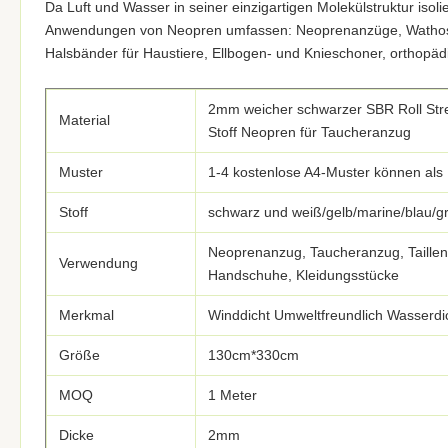
Da Luft und Wasser in seiner einzigartigen Molekülstruktur isol
Anwendungen von Neopren umfassen: Neoprenanzüge, Wathosen,
Halsbänder für Haustiere, Ellbogen- und Knieschoner, orthop
2mm weicher schwarzer SBR Roll Str
Material
Stoff Neopren für Taucheranzug
Muster
1-4 kostenlose A4-Muster können als
Stoff
schwarz und weiß/gelb/marine/blau/gr
Neoprenanzug, Taucheranzug, Taillent
Verwendung
Handschuhe, Kleidungsstücke
Merkmal
Winddicht Umweltfreundlich Wasserdic
Größe
130cm*330cm
MOQ
1 Meter
Dicke
2mm