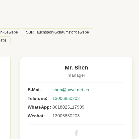
ren-Gewebe
SBR Tauchsport-Schaumstoffgewebe
atte
Mr. Shen
manager
E-Mail:
shen@hxyd.net.cn
Telefone:
13006850203
WhatsApp:
8618025117999
Wechat:
13006850203