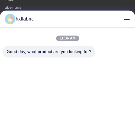
über uns
produits
hxffabric
Kontaktieren Sie uns
Kategorien
11:36 AM
Neoprenmaterial
Good day, what product are you looking for?
SBR Neoprenstoff
Zwei-seitige Neoprenstoffe
Neopren-Tauchanzug
Laminierter Neoprenstoff
Kontaktieren Sie uns
Telefone: 0086-769-82876019-82876019
E-Mail:
shen@hxyd.net.cn
Hinzufügen: Zimmer 103,15 Caohu Street, Hanxishui Village,
Chashan Town, Dongguan City, Provinz Guangdong, China.