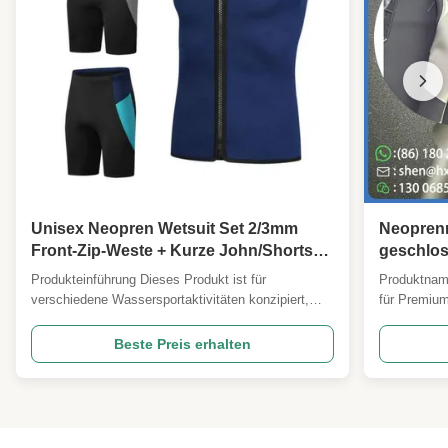
Unisex Neopren Wetsuit Set 2/3mm
Neoprenm
Front-Zip-Weste + Kurze John/Shorts
geschlos
Optionen Surfen Schnorcheln SUP
Überlege
Produkteinführung Dieses Produkt ist für
Produktname
Kajak
Thermisc
verschiedene Wassersportaktivitäten konzipiert,
für Premiu
darunter Tauchen, Surfen, Schnorcheln,
Einsätze Üb
Schwimmen im Innen- und Außenbereich sowie
Neoprenlami
Beste Preis erhalten
Wasserparks. Es bietet Komfort und Flexibilität für
Bademode, 
ein verbessertes Erlebnis im Wasser.
Neoprenanzü
Produktattribute FOB-Einheit:Stück ...
aus echtem 