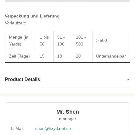
Verpackung und Lieferung
Vorlaufzeit:
Menge (in
1 bis
51 -
101 -
> 500
Yards)
50
100
500
Zeit (Tage)
15
18
20
Unterhandelbar
Product Details
Name:
Neopren-Mesh-Gewebe
Usage:
Taschen, Matten, Sitzbezüge, Beutel,
Tragetaschen, Handschuhe, Rucksäcke
Mr. Shen
manager
Neoprene
Schwarzes SBR-Rollenmaterial
Material:
E-Mail:
shen@hxyd.net.cn