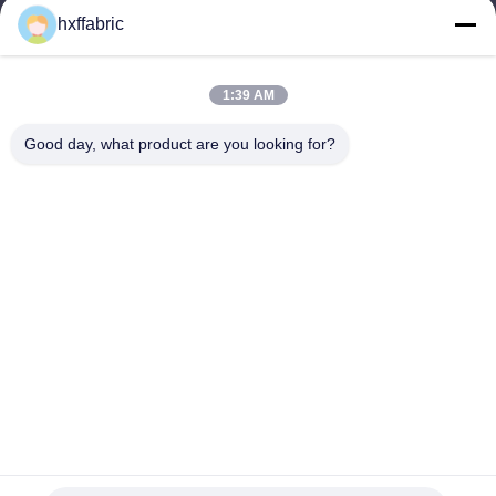
produits
hxffabric
Kontaktieren Sie uns
Kategorien
1:39 AM
Neoprenmaterial
Good day, what product are you looking for?
SBR Neoprenstoff
Zwei-seitige Neoprenstoffe
Neopren-Tauchanzug
Laminierter Neoprenstoff
Kontaktieren Sie uns
Telefone: 0086-769-82876019-82876019
E-Mail:
shen@hxyd.net.cn
Hinzufügen: Zimmer 103,15 Caohu Street, Hanxishui Village,
Chashan Town, Dongguan City, Provinz Guangdong, China.
Copyright © 2021-2026 Dongguan Huixinfa Sports Goods Co., Ltd. Alle