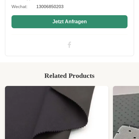
Process:
laminiert
Wechat:
13006850203
High Light:
3 mm Recycling-Neopren-Gewebe
,
Polychloropren-Recycling-Neopren-
Jetzt Anfragen
Gewebe
,
3 mm Polychloropren-Gewebe
Related Products