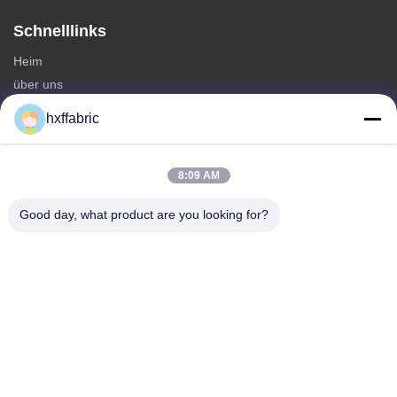
Schnelllinks
Heim
über uns
produits
hxffabric
Kontaktieren Sie uns
Kategorien
8:09 AM
Neoprenmaterial
Good day, what product are you looking for?
SBR Neoprenstoff
Zwei-seitige Neoprenstoffe
Neopren-Tauchanzug
Laminierter Neoprenstoff
Kontaktieren Sie uns
Telefone: 0086-769-82876019-82876019
E-Mail:
shen@hxyd.net.cn