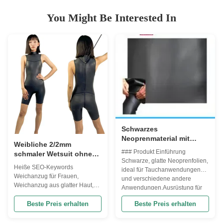
You Might Be Interested In
Schwarzes
Neoprenmaterial mit
Weibliche 2/2mm
glatter Haut für
### Produkt Einführung
schmaler Wetsuit ohne
Neoprenanzüge, Dicke
Schwarze, glatte Neoprenfolien,
Ärmel Hochhals
1mm-50mm
Heiße SEO-Keywords
ideal für Tauchanwendungen
Rückenziegel Surfen,
Weichanzug für Frauen,
und verschiedene andere
SUP, Schwimmen im
Weichanzug aus glatter Haut,
Anwendungen.Ausrüstung für
offenen Wasser, Tri Warm-
Weichanzug ohne Ärmel,
Wassersport, Schutzausrüstung
Up
Weichanzug mit hohem Hals,
Beste Preis erhalten
Beste Preis erhalten
und mehr. --- ###
2mm Neopren, Weichanzug mit
Produktattribute FOB-
Ruckverschluss, Triathlon-