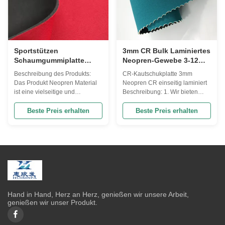
Sportstützen
3mm CR Bulk Laminiertes
Schaumgummiplatte
Neopren-Gewebe 3-12
Neopren Material 3mm
Grad Steifigkeit
Beschreibung des Produkts:
CR-Kautschukplatte 3mm
Optimale Leistung
Das Produkt Neopren Material
Neopren CR einseitig laminiert
ist eine vielseitige und
Beschreibung: 1. Wir bieten
langlebige Option für
SBR, SCR, CR in
verschiedene
verschiedenen Dicken an. 2. Sie
Beste Preis erhalten
Beste Preis erhalten
Anwendungen.Dies macht es zu
können von uns selbst mit
einer idealen Wahl für Projekte,
verschiedenen Stoffen laminiert
bei denen Wärmerückhaltung
werden, wie Polyester, Nylon,
oder Schutz vor den Elementen
Lycra und so weiter, was nach
erforderlich ist.. Bekannt für
den Anforderungen unserer
seine hervorragenden Isolierf...
Kunden angepasst wird. 3. ...
Hand in Hand, Herz an Herz, genießen wir unsere Arbeit,
genießen wir unser Produkt.