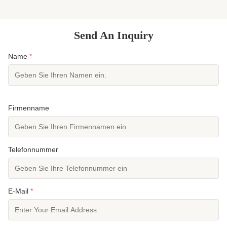
macht. Produktattribute ...
Chemikalien
Send An Inquiry
Name
*
Firmenname
Telefonnummer
E-Mail
*