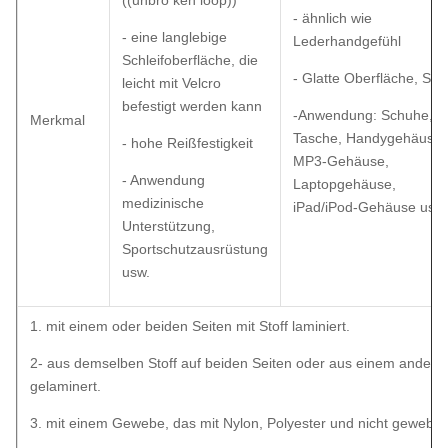
((unbro ken loop))
- ähnlich wie
- eine langlebige
Lederhandgefühl
Schleifoberfläche, die
- Glatte Oberfläche, Stil
leicht mit Velcro
befestigt werden kann
-Anwendung: Schuhe,
Merkmal
Tasche, Handygehäuse,
- hohe Reißfestigkeit
MP3-Gehäuse,
- Anwendung
Laptopgehäuse,
medizinische
iPad/iPod-Gehäuse usw.
Unterstützung,
Sportschutzausrüstung
usw.
1. mit einem oder beiden Seiten mit Stoff laminiert.
2- aus demselben Stoff auf beiden Seiten oder aus einem anderen
gelaminert.
3. mit einem Gewebe, das mit Nylon, Polyester und nicht gewebten