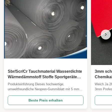
Sbr/Scr/Cr Tauchmaterial Wasserdichte
3mm schw
Wärmedämmstoff Stoffe Sportgeräte
Chemikal
Materialien Schutzausrüstung Stoffe
Schaum
Produkteinführung Dieses hochwertige,
Weich Ja 26
Surfanzug Stoffe Pferdegeschirr Gürtel
umweltfreundliche Neopren-Gummiblatt mit 5 mm
3mm Profess
Shapewear Stoffe
Dicke ist mit Nylon, Polyester, Plüsch und mehr
Produktspez
laminiert. Es bietet hervorragende Flexibilität,
Schwarz, we
Beste Preis erhalten
Stabilität und Haltbarkeit, was es ideal für
Schwarz Här
verschiedene Anwendungen in Fertigwarenfabriken
Anderer Na