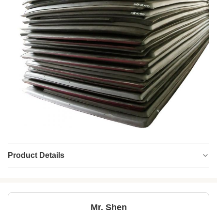
Product Details
Name:
Umweltfreundliche Naturneopren-CR-
Gummibleche
Hardness:
70 Ufer a
Mr. Shen