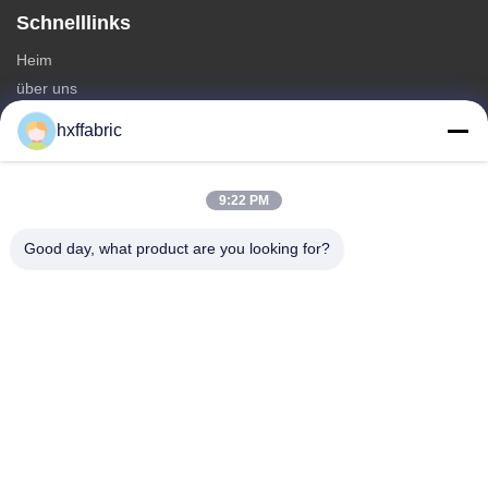
Schnelllinks
Heim
über uns
produits
hxffabric
Kontaktieren Sie uns
Kategorien
9:22 PM
Neoprenmaterial
Good day, what product are you looking for?
SBR Neoprenstoff
Zwei-seitige Neoprenstoffe
Neopren-Tauchanzug
Laminierter Neoprenstoff
Kontaktieren Sie uns
Telefone: 0086-769-82876019-82876019
E-Mail:
shen@hxyd.net.cn