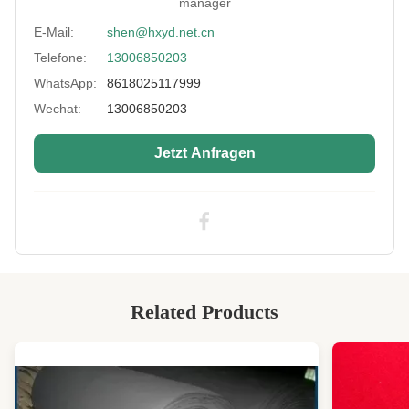
manager
Color:
Schwarz, Creme und Weiß
E-Mail:
shen@hxyd.net.cn
Thickness:
1.0- 7.0 mm oder individuell angepasst
Telefone:
13006850203
Usage:
Neoprenprodukte aller Art
WhatsApp:
8618025117999
Feature:
Schrumpffest, reißfest
Wechat:
13006850203
Printing:
Verfügbar
Jetzt Anfragen
Embossing:
Verfügbar
High Light:
CR-laminierter Neoprenstoff
,
70 Shore A laminierter Neoprenstoff
Related Products