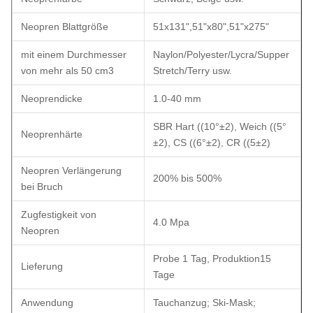
Neopren Blattgröße
51x131",51"x80",51"x275"
mit einem Durchmesser
Naylon/Polyester/Lycra/Supper
von mehr als 50 cm3
Stretch/Terry usw.
Neoprendicke
1.0-40 mm
SBR Hart ((10°±2), Weich ((5°
Neoprenhärte
±2), CS ((6°±2), CR ((5±2)
Neopren Verlängerung
200% bis 500%
bei Bruch
Zugfestigkeit von
4.0 Mpa
Neopren
Probe 1 Tag, Produktion15
Lieferung
Tage
Anwendung
Tauchanzug; Ski-Mask;