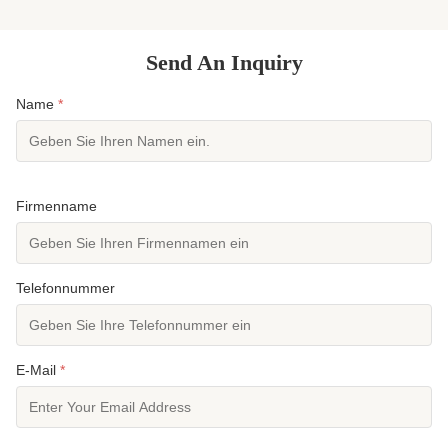
Neoprenanzug ProduktübersichtEi...
Produktüber
Neopren...
Send An Inquiry
Name
*
Firmenname
Telefonnummer
E-Mail
*