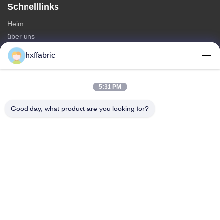
Schnelllinks
Heim
über uns
produits
hxffabric
Kontaktieren Sie uns
Kategorien
5:31 PM
Neoprenmaterial
Good day, what product are you looking for?
SBR Neoprenstoff
Zwei-seitige Neoprenstoffe
Neopren-Tauchanzug
Laminierter Neoprenstoff
Kontaktieren Sie uns
Telefone: 0086-769-82876019-82876019
E-Mail:
shen@hxyd.net.cn