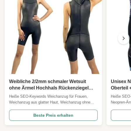
Weibliche 2/2mm schmaler Wetsuit
Unisex N
ohne Ärmel Hochhals Rückenziegel
Oberteil
Surfen, SUP, Schwimmen im offenen
Knie Kaj
Heiße SEO-Keywords Weichanzug für Frauen,
Heiße SEO-
Wasser, Tri Warm-Up
Weichanzug aus glatter Haut, Weichanzug ohne
Neopren-Ärm
Ärmel, Weichanzug mit hohem Hals, 2mm Neopren,
Neoprenanz
Weichanzug mit Ruckverschluss, Triathlon-Warm-
Drachenboo
Beste Preis erhalten
up-Anzug, Weichanzug aus offenem Wasser,
verstärkte
Weichanzug aus SUP, Surf-Springanzug,Windfestes
Neopren, U